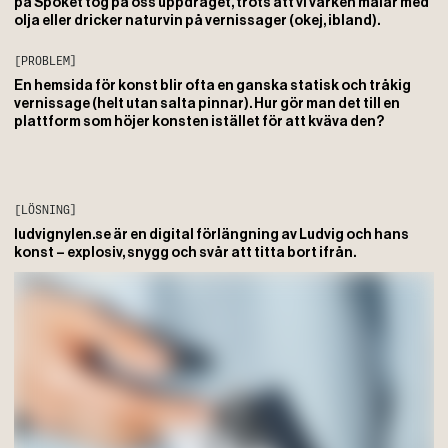
på Spöket tog på oss uppdraget, trots att vi varken målar med
olja eller dricker naturvin på vernissager (okej, ibland).
[PROBLEM]
En hemsida för konst blir ofta en ganska statisk och tråkig
vernissage (helt utan salta pinnar). Hur gör man det till en
plattform som höjer konsten istället för att kväva den?
[LÖSNING]
ludvignylen.se är en digital förlängning av Ludvig och hans
konst – explosiv, snygg och svår att titta bort ifrån.