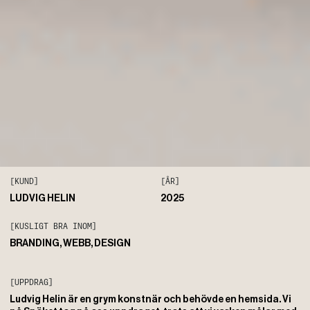
[KUND]
[ÅR]
LUDVIG HELIN
2025
[KUSLIGT BRA INOM]
BRANDING, WEBB, DESIGN
[UPPDRAG]
Ludvig Helin är en grym konstnär och behövde en hemsida. Vi