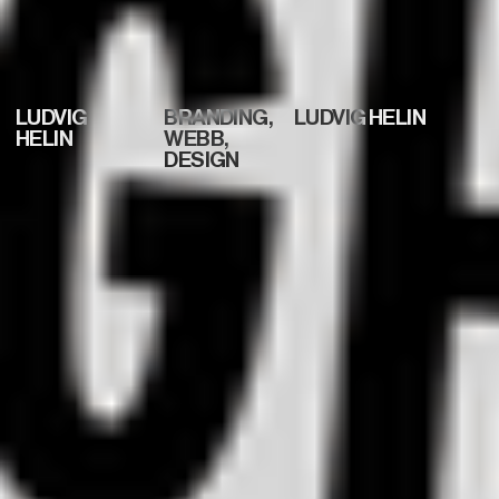
LUDVIG
BRANDING,
LUDVIG HELIN
HELIN
WEBB,
DESIGN