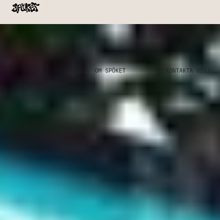
CASE
OM SPÖKET
[KONTAKTA OSS]