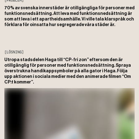
[PROBLEM]
70% av svenska innerstäder är otillgängliga för personer med
funktionsnedsättning. Att leva med funktionsnedsättning är
som att leva i ett apartheidsamhälle. Vi ville tala klarspråk och
förklara för oinsatta hur segregerade våra städer är.
[LÖSNING]
Utropa stadsdelen Haga till “CP-fri zon” eftersom den är
otillgänglig för personer med funktionsnedsättning. Spraya
överstrukna handikappsymboler på alla gator i Haga. Följa
upp aktionen i sociala medier med den animerade filmen “Om
CP:t kommer”.