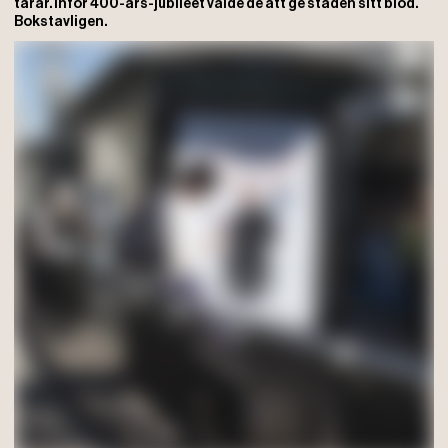
tårar. Inför 400-års-jubiléet valde de att ge staden sitt blod.
Bokstavligen.