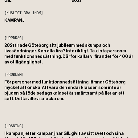
GIL
2021
[KUSLIGT BRA INOM]
KAMPANJ
[UPPDRAG]
2021 firade Göteborg sitt jubileum med skumpa och
livesändningar. Kan alla fira? Inte riktigt. Te.x inte personer
med funktionsnedsättning. Därför kallar vi firandet för 400 år
av otillgänglighet.
[PROBLEM]
För personer med funktionsnedsättning lämnar Göteborg
mycket att önska. Att vara den enda i klassen som inte är
bjuden på födelsedagskalaset är smärtsamt på fler än ett
sätt. Detta ville vi snacka om.
[LÖSNING]
I kampanj efter kampanj har GIL givit av sitt svett och sina